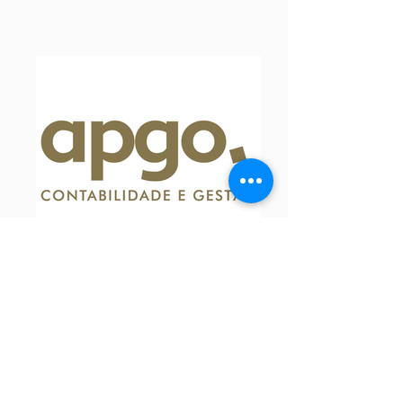
Contacto da
Siga-nos
Recepção
Tel:
(+351)
252 316 930
Email:
geral@grocenter.com.pt