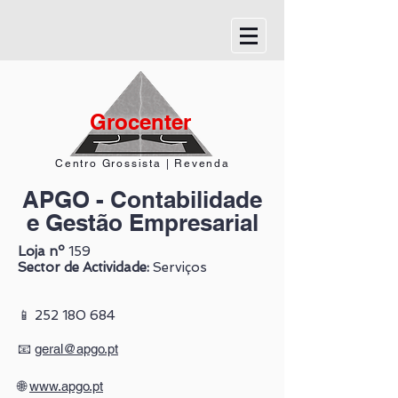
Grocenter
Centro Grossista | Revenda
APGO - Contabilidade
e Gestão Empresarial
Loja nº
159
Sector de Actividade:
Serviços
📱
252 180 684
📧
geral@apgo.pt
🌐
www.apgo.pt