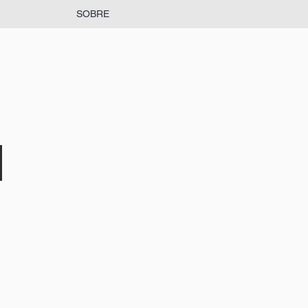
SOBRE
rmazéns Nogueira