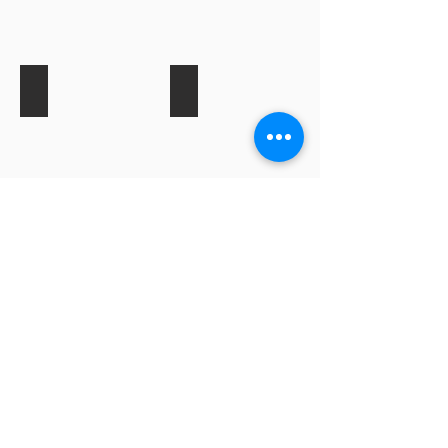
Gabrinês / Obscuros
BABYLU
Criações A.C.
Bennie Kids