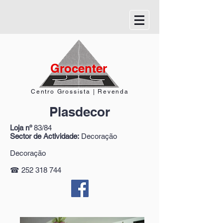
Grocenter
Centro Grossista | Revenda
Plasdecor
Loja nº
83/84
Sector de Actividade:
Decoração
Decoração
☎
252 318 744