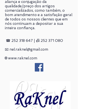
aliança e conjugação da
qualidade/preço dos artigos
comercializados, como também, o
bom atendimento e a satisfação geral
de todos os nossos clientes que em
nós continuam a depositar a sua
inteira confiança.
☎
252 318 647
| 📠
252 371 080
📧
nel.raknel@gmail.com
🌐
www.raknel.com