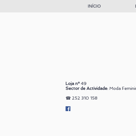
INÍCIO
Loja nº
49
Sector de Actividade:
Moda Femini
☎
252 310 158