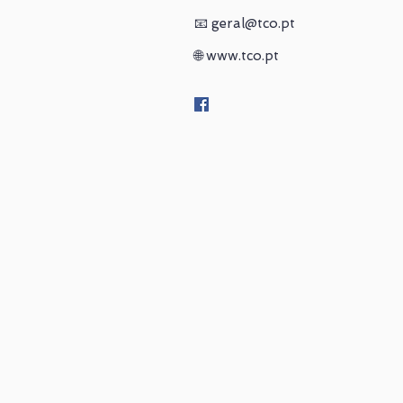
📧
geral@tco.pt
🌐
www.tco.pt