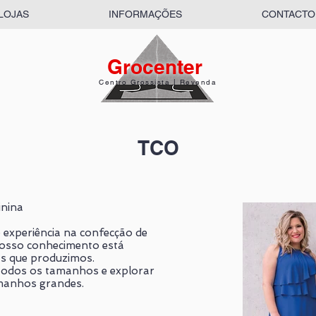
LOJAS
INFORMAÇÕES
CONTACTO
Grocenter
Centro Grossista | Revenda
TCO
nina
 experiência na confecção de
nosso conhecimento está
s que produzimos.
todos os tamanhos e explorar
manhos grandes.